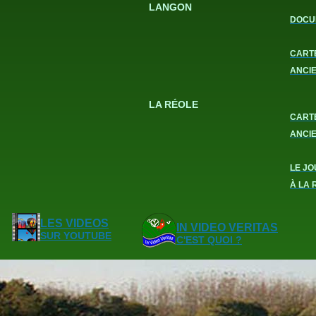
LANGON
DOCU
CART
ANCI
LA RÉOLE
CART
ANCI
LE JO
À LA 
LES VIDEOS
IN VIDEO VERITAS
SUR YOUTUBE
C'EST QUOI ?