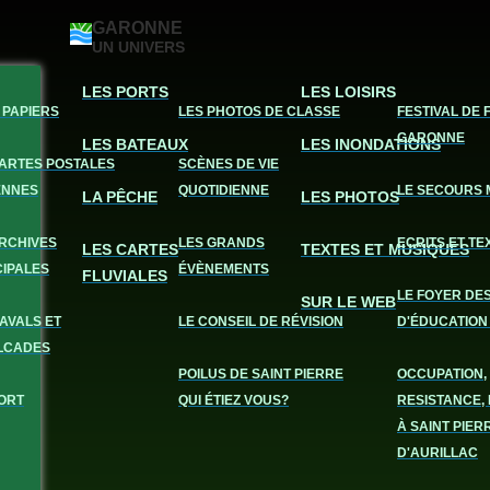
GARONNE
UN UNIVERS
LES PORTS
LES LOISIRS
 PAPIERS
LES PHOTOS DE CLASSE
FESTIVAL DE 
GARONNE
LES BATEAUX
LES INONDATIONS
CARTES POSTALES
SCÈNES DE VIE
ENNES
QUOTIDIENNE
LE SECOURS 
LA PÊCHE
LES PHOTOS
ARCHIVES
LES GRANDS
ECRITS ET TE
LES CARTES
TEXTES ET MUSIQUES
CIPALES
ÉVÈNEMENTS
FLUVIALES
LE FOYER DE
SUR LE WEB
AVALS ET
LE CONSEIL DE RÉVISION
D'ÉDUCATION
LCADES
POILUS DE SAINT PIERRE
OCCUPATION,
ORT
QUI ÉTIEZ VOUS?
RESISTANCE, 
À SAINT PIER
D'AURILLAC